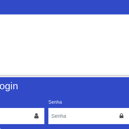
login
Senha